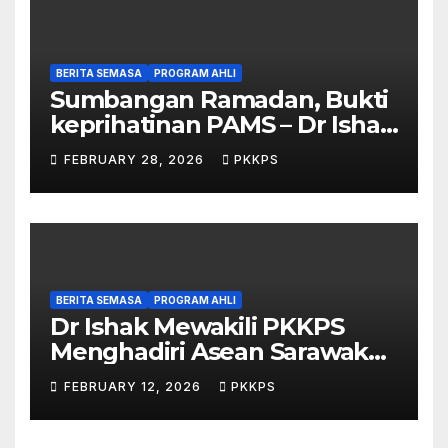
BERITA SEMASA
PROGRAM AHLI
Sumbangan Ramadan, Bukti
keprihatinan PAMS – Dr Ishak
Johari
FEBRUARY 28, 2026
PKKPS
BERITA SEMASA
PROGRAM AHLI
Dr Ishak Mewakili PKKPS
Menghadiri Asean Sarawak
Business & Economic Forum
FEBRUARY 12, 2026
PKKPS
2026