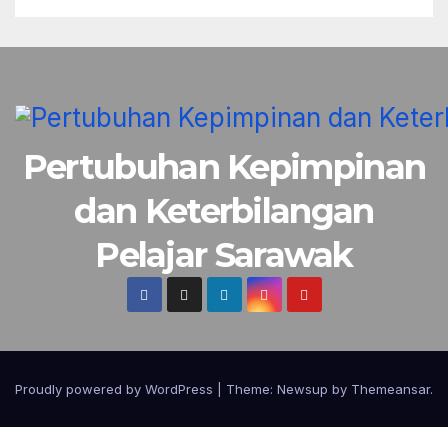
Pertubuhan Kepimpinan
dan Keterbilangan
Pelajar Sarawak
Proudly powered by WordPress
|
Theme:
Newsup
by
Themeansar
.