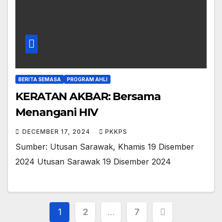
BERITA SEMASA
PROGRAM AHLI
KERATAN AKBAR: Bersama
Menangani HIV
DECEMBER 17, 2024
PKKPS
Sumber: Utusan Sarawak, Khamis 19 Disember
2024 Utusan Sarawak 19 Disember 2024
Posts
1
2
…
7