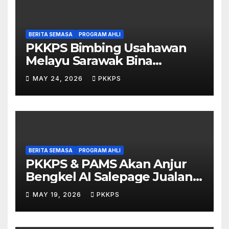
BERITA SEMASA
PROGRAM AHLI
PKKPS Bimbing Usahawan
Melayu Sarawak Bina
Salepage Guna AI
MAY 24, 2026
PKKPS
BERITA SEMASA
PROGRAM AHLI
PKKPS & PAMS Akan Anjur
Bengkel AI Salepage Jualan
Produk untuk Usahawan
MAY 19, 2026
PKKPS
Sarawak