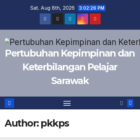
Skip
Sat. Aug 8th, 2026
3:02:27 PM
to
content
Pertubuhan Kepimpinan dan
Keterbilangan Pelajar
Sarawak
Author:
pkkps