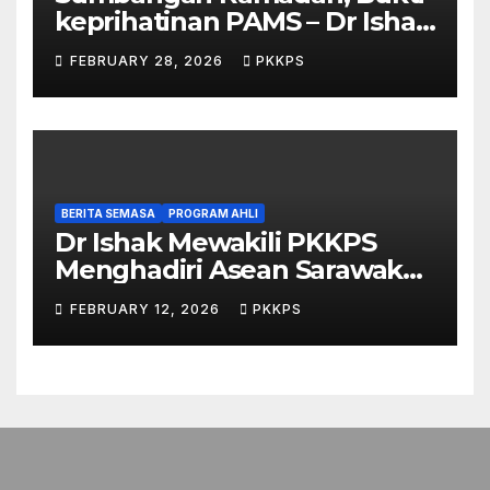
keprihatinan PAMS – Dr Ishak
Johari
FEBRUARY 28, 2026
PKKPS
BERITA SEMASA
PROGRAM AHLI
Dr Ishak Mewakili PKKPS
Menghadiri Asean Sarawak
Business & Economic Forum
FEBRUARY 12, 2026
PKKPS
2026