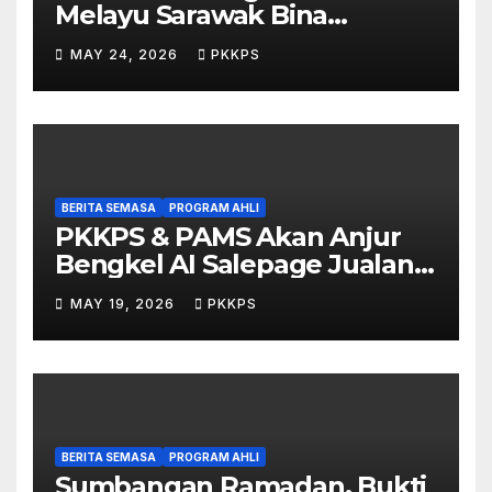
Melayu Sarawak Bina
Salepage Guna AI
MAY 24, 2026
PKKPS
BERITA SEMASA
PROGRAM AHLI
PKKPS & PAMS Akan Anjur
Bengkel AI Salepage Jualan
Produk untuk Usahawan
MAY 19, 2026
PKKPS
Sarawak
BERITA SEMASA
PROGRAM AHLI
Sumbangan Ramadan, Bukti