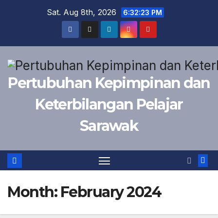
Skip
Sat. Aug 8th, 2026
6:32:24 PM
to
content
Pertubuhan Kepimpinan dan
Keterbilangan Pelajar
Sarawak
Month:
February 2024