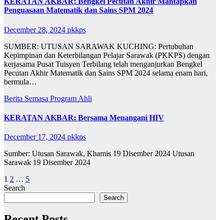
KERATAN AKBAR: Bengkel Pecutan Akhir Mantapkan
Penguasaan Matematik dan Sains SPM 2024
December 28, 2024
pkkps
SUMBER: UTUSAN SARAWAK KUCHING: Pertubuhan
Kepimpinan dan Keterbilangan Pelajar Sarawak (PKKPS) dengan
kerjasama Pusat Tuisyen Terbilang telah menganjurkan Bengkel
Pecutan Akhir Matematik dan Sains SPM 2024 selama enam hari,
bermula…
Berita Semasa
Program Ahli
KERATAN AKBAR: Bersama Menangani HIV
December 17, 2024
pkkps
Sumber: Utusan Sarawak, Khamis 19 Disember 2024 Utusan
Sarawak 19 Disember 2024
Posts
1
2
…
5
Search
pagination
Search
Recent Posts