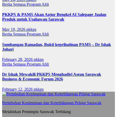
Berita Semasa
Program Ahli
PKKPS & PAMS Akan Anjur Bengkel AI Salepage Jualan
Produk untuk Usahawan Sarawak
May 19, 2026
pkkps
Berita Semasa
Program Ahli
Sumbangan Ramadan, Bukti keprihatinan PAMS – Dr Ishak
Johari
February 28, 2026
pkkps
Berita Semasa
Program Ahli
Dr Ishak Mewakili PKKPS Menghadiri Asean Sarawak
Business & Economic Forum 2026
February 12, 2026
pkkps
Pertubuhan Kepimpinan dan Keterbilangan Pelajar Sarawak
Melahirkan Pemimpin Sarawak Terbilang