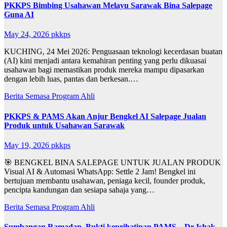
PKKPS Bimbing Usahawan Melayu Sarawak Bina Salepage
Guna AI
May 24, 2026
pkkps
KUCHING, 24 Mei 2026: Penguasaan teknologi kecerdasan buatan
(AI) kini menjadi antara kemahiran penting yang perlu dikuasai
usahawan bagi memastikan produk mereka mampu dipasarkan
dengan lebih luas, pantas dan berkesan.…
Berita Semasa
Program Ahli
PKKPS & PAMS Akan Anjur Bengkel AI Salepage Jualan
Produk untuk Usahawan Sarawak
May 19, 2026
pkkps
🎯 BENGKEL BINA SALEPAGE UNTUK JUALAN PRODUK
Visual AI & Automasi WhatsApp: Settle 2 Jam! Bengkel ini
bertujuan membantu usahawan, peniaga kecil, founder produk,
pencipta kandungan dan sesiapa sahaja yang…
Berita Semasa
Program Ahli
Sumbangan Ramadan, Bukti keprihatinan PAMS – Dr Ishak