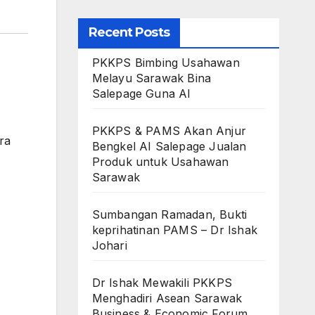
Recent Posts
PKKPS Bimbing Usahawan
Melayu Sarawak Bina
Salepage Guna AI
PKKPS & PAMS Akan Anjur
ra
Bengkel AI Salepage Jualan
Produk untuk Usahawan
Sarawak
Sumbangan Ramadan, Bukti
keprihatinan PAMS – Dr Ishak
Johari
Dr Ishak Mewakili PKKPS
Menghadiri Asean Sarawak
Business & Economic Forum