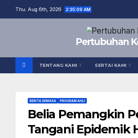
Skip
Thu. Aug 6th, 2026
2:35:10 AM
to
content
Pertubuhan Ke
TENTANG KAMI
SERTAI KAMI
BERITA SEMASA
PROGRAM AHLI
Belia Pemangkin P
Tangani Epidemik 