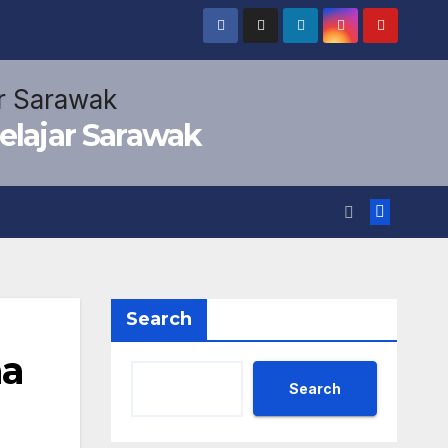
elajar Sarawak
Search
ma
Search